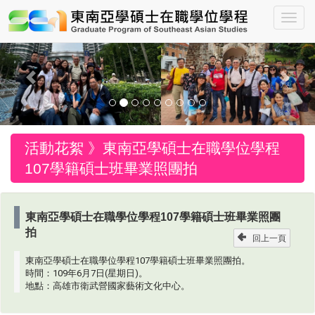
Toggle
Previous
Nex
活動花絮 》
東南亞學碩士在職學位學程
107學籍碩士班畢業照團拍
東南亞學碩士在職學位學程107學籍碩士班畢業照團
拍
回上一頁
東南亞學碩士在職學位學程107學籍碩士班畢業照團拍。
時間：109年6月7日(星期日)。
地點：高雄市衛武營國家藝術文化中心。